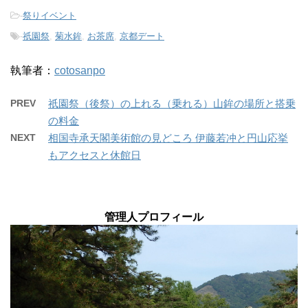
-
祭りイベント
-
祇園祭
,
菊水鉾
,
お茶席
,
京都デート
執筆者：
cotosanpo
PREV
祇園祭（後祭）の上れる（乗れる）山鉾の場所と搭乗
の料金
NEXT
相国寺承天閣美術館の見どころ 伊藤若冲と円山応挙
もアクセスと休館日
管理人プロフィール