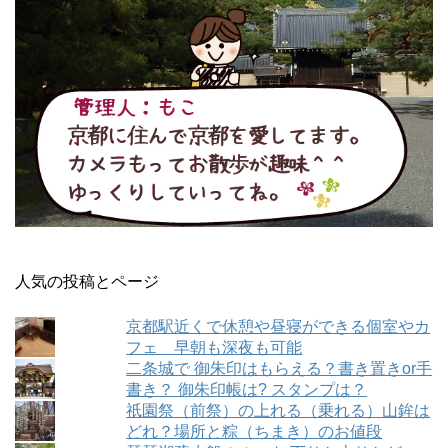
人気の投稿とページ
京都駅近くで休憩や昼寝ができる個室やカ
フェ 早朝も深夜も可能
二条城で 御朱印はもらえる？書き置きor手
書き？ 御朱印帳は? スタンプは？
祇園祭（前祭）の上れる（乗れる）山鉾は
どれ？場所と粽（ちまき）のお値段