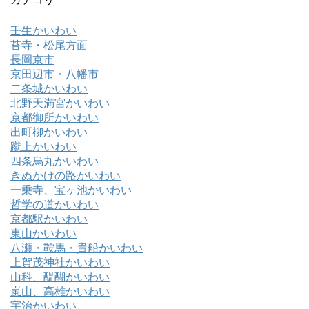
壬生かいわい
苔寺・松尾方面
長岡京市
京田辺市・八幡市
二条城かいわい
北野天満宮かいわい
京都御所かいわい
出町柳かいわい
蹴上かいわい
四条烏丸かいわい
きぬかけの路かいわい
一乗寺、宝ヶ池かいわい
哲学の道かいわい
京都駅かいわい
東山かいわい
八瀬・鞍馬・貴船かいわい
上賀茂神社かいわい
山科、醍醐かいわい
嵐山、高雄かいわい
宇治かいわい