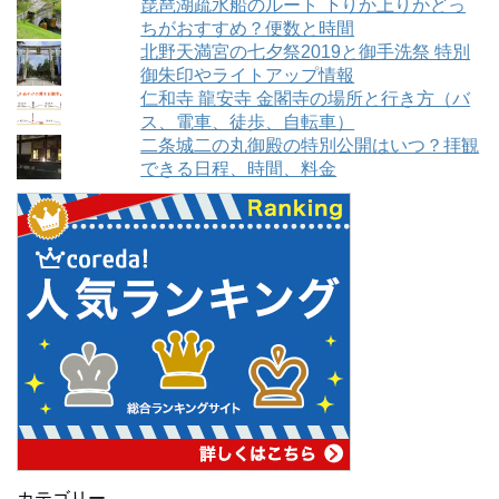
琵琶湖疏水船のルート 下りか上りかどっ
ちがおすすめ？便数と時間
北野天満宮の七夕祭2019と御手洗祭 特別
御朱印やライトアップ情報
仁和寺 龍安寺 金閣寺の場所と行き方（バ
ス、電車、徒歩、自転車）
二条城二の丸御殿の特別公開はいつ？拝観
できる日程、時間、料金
カテゴリー