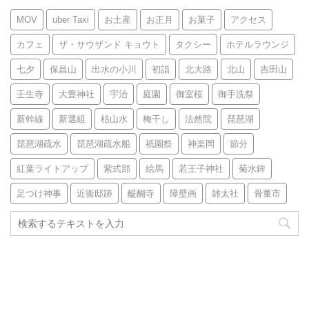
MOV
uber Taxi
お土産
お正月
お菓子
アクセス
カフェ
ザ・サウザンド キョウト
タクシー
ホテルラウンジ
七夕
保昌山
出水の小川
初詣
北大路
北山
吉田山
壬生寺
大豊神社
宇治
庭園
御室桜
御手洗祭
新幹線
新選組
枯山水
梅干し
法然院
琵琶湖
琵琶湖疏水
琵琶湖疏水船
祇園祭
神楽岡
節分
紅葉ライトアップ
紫式部
絵馬
若王子神社
菊水鉾
足つけ神事
近衞邸跡
醍醐寺
障壁画
雑太社
骨董市