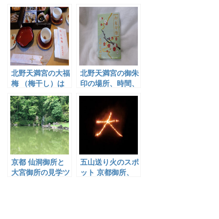
置きor手書き？
駐輪場の場所と時
御朱印帳は? スタ
間と料金について
ンプは？
北野天満宮の大福
北野天満宮の御朱
梅 （梅干し）は
印の場所、時間、
いつまである？食
値段、種類？御朱
べ方は？
印帳と御朱印袋
は？
京都 仙洞御所と
五山送り火のスポ
大宮御所の見学ツ
ット 京都御所、
アーの段取りと見
出町柳,鴨川から
どころ
大文字を見る