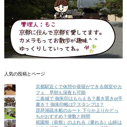
人気の投稿とページ
京都駅近くで休憩や昼寝ができる個室やカ
フェ 早朝も深夜も可能
二条城で 御朱印はもらえる？書き置きor手
書き？ 御朱印帳は? スタンプは？
琵琶湖疏水船のルート 下りか上りかどっ
ちがおすすめ？便数と時間
祇園祭（前祭）の上れる（乗れる）山鉾は