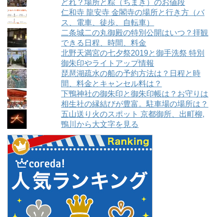
どれ？場所と粽（ちまき）のお値段
仁和寺 龍安寺 金閣寺の場所と行き方（バ
ス、電車、徒歩、自転車）
二条城二の丸御殿の特別公開はいつ？拝観
できる日程、時間、料金
北野天満宮の七夕祭2019と御手洗祭 特別
御朱印やライトアップ情報
琵琶湖疏水の船の予約方法は？日程と時
間、料金とキャンセル料は？
下鴨神社の御朱印と御朱印帳は？お守りは
相生社の縁結びが豊富。駐車場の場所は？
五山送り火のスポット 京都御所、出町柳,
鴨川から大文字を見る