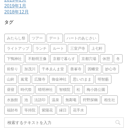
2019年1月
2018年12月
タグ
みたらし祭
ツアー
デート
ハートのあじさい
ライトアップ
ランチ
ルート
三室戸寺
上七軒
下鴨神社
不動明王像
京都で暮らす
京都穴場
休憩
冬
前祭り
加茂川
千本ゑんま堂
善峯寺
因幡堂
妙心寺
山鉾
嵐電
広隆寺
御金神社
思いのまま
明智藪
昼寝
時代祭
晴明神社
智積院
松
梅小路公園
水族館
池
法語印
温泉
無鄰菴
狩野探幽
相生社
福財布
等持院
紫陽花
縁日
花手水