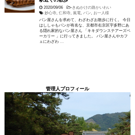
2020/09/06
-
きぬかけの路かいわい
妙心寺
,
仁和寺
,
嵐電
,
パン
,
お一人様
パン屋さんを求めて、わざわざお散歩に行く。 今日
はししゃもパンが有名な、京都市右京区宇多野にあ
る隠れ家的なパン屋さん 「キキダウンステアーズベ
ーカリー 」に行ってきました。 パン屋さんやカフ
ェにわざわ …
管理人プロフィール