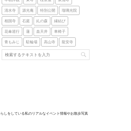
清水寺
源光庵
特別公開
瑠璃光院
相国寺
石庭
糺の森
縁結び
花傘巡行
蓮
血天井
車椅子
青もみじ
駐輪場
高山寺
龍安寺
暮らしをしている私のリアルなイベント情報やお散歩写真