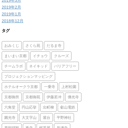
2019年3月
2019年2月
2019年1月
2018年12月
タグ
おみくじ
さくら苑
だるま寺
まいまい京都
イチョウ
クルーズ
チームラボ
ネイキッド
バリアフリー
プロジェクションマッピング
ホテルオークラ京都
一乗寺
上村松園
京都御所
京都御苑
伊藤若冲
佛光寺
六角堂
円山応挙
出町柳
叡山電鉄
圓光寺
大文字山
屋台
平野神社
早朝拝観
東寺
桜茶屋
泉涌寺