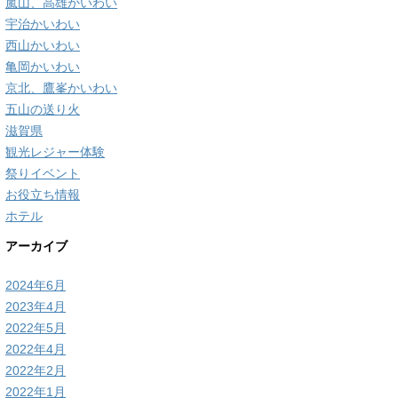
嵐山、高雄かいわい
宇治かいわい
西山かいわい
亀岡かいわい
京北、鷹峯かいわい
五山の送り火
滋賀県
観光レジャー体験
祭りイベント
お役立ち情報
ホテル
アーカイブ
2024年6月
2023年4月
2022年5月
2022年4月
2022年2月
2022年1月