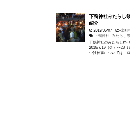
下鴨神社みたらし祭
紹介
2019/05/07
-
出町
下鴨神社
,
みたらし
下鴨神社のみたらし祭
2019/7/19（金）〜
つけ神事については、ロ