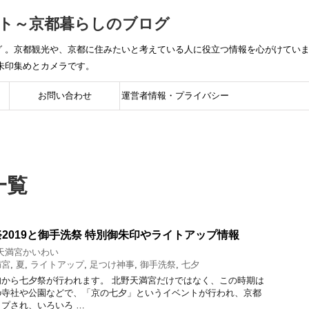
ト～京都暮らしのブログ
 。京都観光や、京都に住みたいと考えている人に役立つ情報を心がけていま
朱印集めとカメラです。
お問い合わせ
運営者情報・プライバシー
ポリシー
一覧
2019と御手洗祭 特別御朱印やライトアップ情報
天満宮かいわい
満宮
,
夏
,
ライトアップ
,
足つけ神事
,
御手洗祭
,
七夕
から七夕祭が行われます。 北野天満宮だけではなく、この時期は
の寺社や公園などで、「京の七夕」というイベントが行われ、京都
プされ、いろいろ …