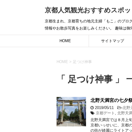
京都人気観光おすすめスポッ
京都生まれ、京都育ちの地元主婦「もこ」のブログ
情報やお散歩写真をお楽しみください。 趣味は御
HOME
サイトマップ
HOME
>
足つけ神事
「 足つけ神事 」 
北野天満宮の七夕祭
2019/05/11
-
北野
京都デート
,
北野天
北野天満宮では８月上旬
京都いっせいに、京都
の街が綺麗にライトアッ