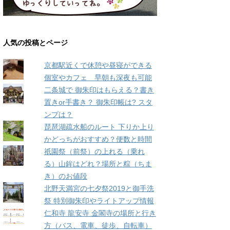
人気の投稿とページ
京都駅近くで休憩や昼寝ができる
個室やカフェ 早朝も深夜も可能
二条城で 御朱印はもらえる？書き
置きor手書き？ 御朱印帳は? スタ
ンプは？
琵琶湖疏水船のルート 下りか上り
かどっちがおすすめ？便数と時間
祇園祭（前祭）の上れる（乗れ
る）山鉾はどれ？場所と粽（ちま
き）のお値段
北野天満宮の七夕祭2019と御手洗
祭 特別御朱印やライトアップ情報
仁和寺 龍安寺 金閣寺の場所と行き
方（バス、電車、徒歩、自転車）