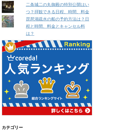
二条城二の丸御殿の特別公開はい
つ？拝観できる日程、時間、料金
琵琶湖疏水の船の予約方法は？日
程と時間、料金とキャンセル料
は？
カテゴリー