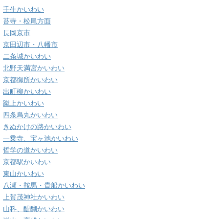
壬生かいわい
苔寺・松尾方面
長岡京市
京田辺市・八幡市
二条城かいわい
北野天満宮かいわい
京都御所かいわい
出町柳かいわい
蹴上かいわい
四条烏丸かいわい
きぬかけの路かいわい
一乗寺、宝ヶ池かいわい
哲学の道かいわい
京都駅かいわい
東山かいわい
八瀬・鞍馬・貴船かいわい
上賀茂神社かいわい
山科、醍醐かいわい