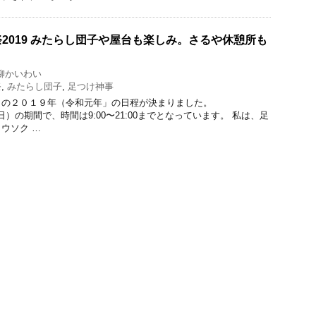
2019 みたらし団子や屋台も楽しみ。さるや休憩所も
柳かいわい
祭
,
みたらし団子
,
足つけ神事
りの２０１９年（令和元年」の日程が決まりました。
28（日）の期間で、時間は9:00〜21:00までとなっています。 私は、足
ウソク …