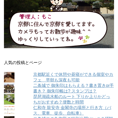
人気の投稿とページ
京都駅近くで休憩や昼寝ができる個室やカ
フェ 早朝も深夜も可能
二条城で 御朱印はもらえる？書き置きor手
書き？ 御朱印帳は? スタンプは？
琵琶湖疏水船のルート 下りか上りかどっ
ちがおすすめ？便数と時間
仁和寺 龍安寺 金閣寺の場所と行き方（バ
ス、電車、徒歩、自転車）