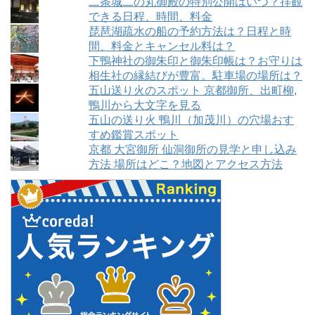
二条城二の丸御殿の特別公開はいつ？拝観
できる日程、時間、料金
琵琶湖疏水の船の予約方法は？日程と時
間、料金とキャンセル料は？
下鴨神社の御朱印と御朱印帳は？お守りは
相生社の縁結びが豊富。駐車場の場所は？
五山送り火のスポット 京都御所、出町柳,
鴨川から大文字を見る
五山の送り火 鴨川（加茂川）の穴場おす
すめ鑑賞スポット
京都 大宮御所 仙洞御所の見学と申し込み
方法 場所はどこ？地図とアクセス方法