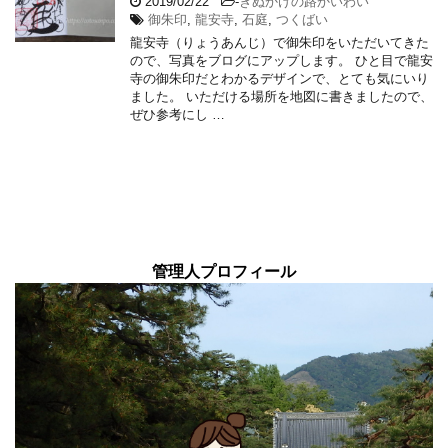
2019/02/22
-
きぬかけの路かいわい
御朱印
,
龍安寺
,
石庭
,
つくばい
龍安寺（りょうあんじ）で御朱印をいただいてきた
ので、写真をブログにアップします。 ひと目で龍安
寺の御朱印だとわかるデザインで、とても気にいり
ました。 いただける場所を地図に書きましたので、
ぜひ参考にし …
管理人プロフィール