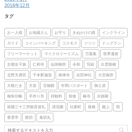
2018年12月
タグ
お一人様
お地蔵さん
お守り
きぬかけの路
インクライン
ガイド
コインパーキング
コスモス
ツツジ
ドッグラン
フリーマーケット
マイクロツーリズム
万葉集
世界遺産
京都女子旅
仁和寺
仙洞御所
令和
写経
出雲路橋
北野天満宮
千本釈迦堂
南禅寺
吉田神社
大宮御所
大根だき
天皇
宝物殿
年間パスポート
御土居
御朱印帳
手作り市
拝観料
朝食
椿寺
水路閣
洛陽三十三所観音巡礼
清流園
社家町
葵橋
蹴上
雨
香雲亭
髭切
鬼切丸