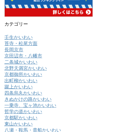
カテゴリー
壬生かいわい
苔寺・松尾方面
長岡京市
京田辺市・八幡市
二条城かいわい
北野天満宮かいわい
京都御所かいわい
出町柳かいわい
蹴上かいわい
四条烏丸かいわい
きぬかけの路かいわい
一乗寺、宝ヶ池かいわい
哲学の道かいわい
京都駅かいわい
東山かいわい
八瀬・鞍馬・貴船かいわい