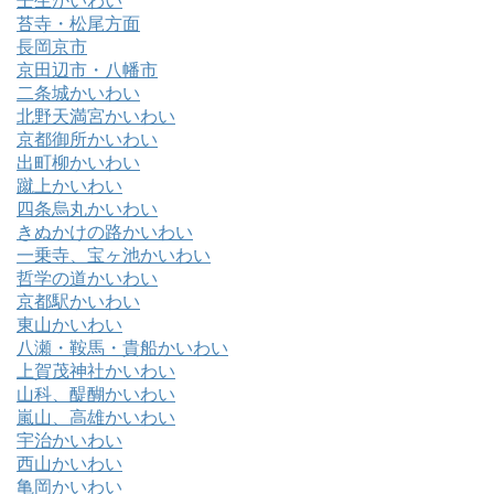
壬生かいわい
苔寺・松尾方面
長岡京市
京田辺市・八幡市
二条城かいわい
北野天満宮かいわい
京都御所かいわい
出町柳かいわい
蹴上かいわい
四条烏丸かいわい
きぬかけの路かいわい
一乗寺、宝ヶ池かいわい
哲学の道かいわい
京都駅かいわい
東山かいわい
八瀬・鞍馬・貴船かいわい
上賀茂神社かいわい
山科、醍醐かいわい
嵐山、高雄かいわい
宇治かいわい
西山かいわい
亀岡かいわい