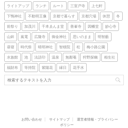
ライトアップ
ランチ
ルート
三室戸寺
上七軒
下鴨神社
不動明王像
京都で暮らす
京都穴場
休憩
冬
前祭り
加茂川
千本ゑんま堂
善峯寺
因幡堂
妙心寺
山鉾
嵐電
広隆寺
御金神社
思いのまま
明智藪
昼寝
時代祭
晴明神社
智積院
松
梅小路公園
水族館
池
法語印
温泉
無鄰菴
狩野探幽
相生社
福財布
等持院
紫陽花
縁日
花手水
お問い合わせ
サイトマップ
運営者情報・プライバシー
ポリシー