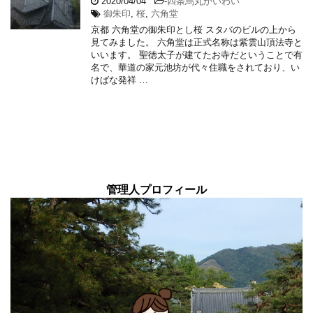
2020/04/04
-
四条烏丸かいわい
御朱印
,
桜
,
六角堂
京都 六角堂の御朱印とし桜 スタバのビルの上から
見てみました。 六角堂は正式名称は紫雲山頂法寺と
いいます。 聖徳太子が建てたお寺だということで有
名で、華道の家元池坊が代々住職をされており、い
けばな発祥 …
管理人プロフィール