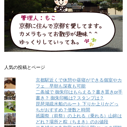
人気の投稿とページ
京都駅近くで休憩や昼寝ができる個室やカ
フェ 早朝も深夜も可能
二条城で 御朱印はもらえる？書き置きor手
書き？ 御朱印帳は? スタンプは？
琵琶湖疏水船のルート 下りか上りかどっ
ちがおすすめ？便数と時間
祇園祭（前祭）の上れる（乗れる）山鉾は
どれ？場所と粽（ちまき）のお値段