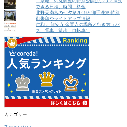
二条城二の丸御殿の特別公開はいつ？拝観
できる日程、時間、料金
北野天満宮の七夕祭2019と御手洗祭 特別
御朱印やライトアップ情報
仁和寺 龍安寺 金閣寺の場所と行き方（バ
ス、電車、徒歩、自転車）
カテゴリー