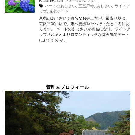
2019/05/24
-
宇治かいわい
ハートのあじさい
,
三室戸寺
,
あじさい
,
ライトア
ップ
,
京都デート
京都のあじさいで有名なお寺三室戸。最寄り駅は、
京阪三室戸駅で、東へ徒歩15分へ行ったところにあ
ります。 ハートのあじさいが有名になり、ライトア
ップされるとよりロマンティックな雰囲気でデート
におすすめで …
管理人プロフィール