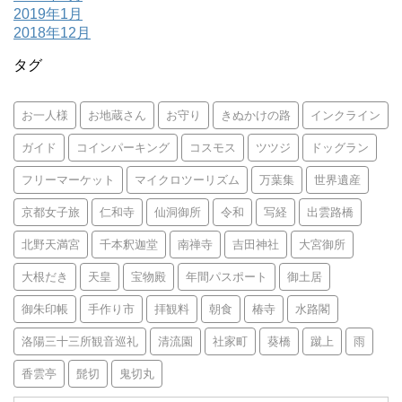
2019年1月
2018年12月
タグ
お一人様
お地蔵さん
お守り
きぬかけの路
インクライン
ガイド
コインパーキング
コスモス
ツツジ
ドッグラン
フリーマーケット
マイクロツーリズム
万葉集
世界遺産
京都女子旅
仁和寺
仙洞御所
令和
写経
出雲路橋
北野天満宮
千本釈迦堂
南禅寺
吉田神社
大宮御所
大根だき
天皇
宝物殿
年間パスポート
御土居
御朱印帳
手作り市
拝観料
朝食
椿寺
水路閣
洛陽三十三所観音巡礼
清流園
社家町
葵橋
蹴上
雨
香雲亭
髭切
鬼切丸