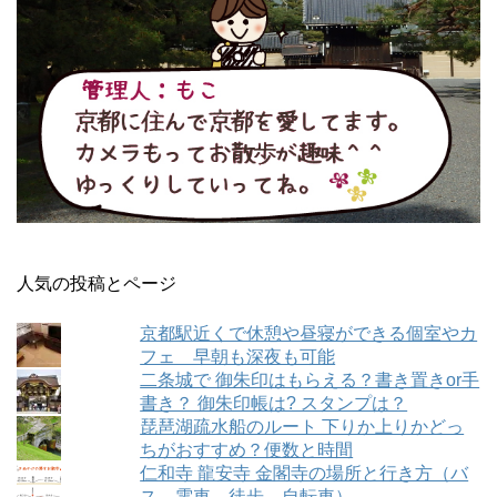
人気の投稿とページ
京都駅近くで休憩や昼寝ができる個室やカ
フェ 早朝も深夜も可能
二条城で 御朱印はもらえる？書き置きor手
書き？ 御朱印帳は? スタンプは？
琵琶湖疏水船のルート 下りか上りかどっ
ちがおすすめ？便数と時間
仁和寺 龍安寺 金閣寺の場所と行き方（バ
ス、電車、徒歩、自転車）