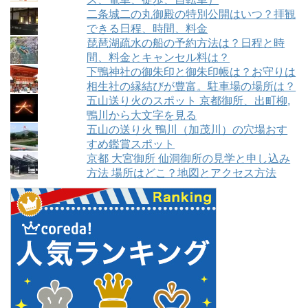
二条城二の丸御殿の特別公開はいつ？拝観
できる日程、時間、料金
琵琶湖疏水の船の予約方法は？日程と時
間、料金とキャンセル料は？
下鴨神社の御朱印と御朱印帳は？お守りは
相生社の縁結びが豊富。駐車場の場所は？
五山送り火のスポット 京都御所、出町柳,
鴨川から大文字を見る
五山の送り火 鴨川（加茂川）の穴場おす
すめ鑑賞スポット
京都 大宮御所 仙洞御所の見学と申し込み
方法 場所はどこ？地図とアクセス方法