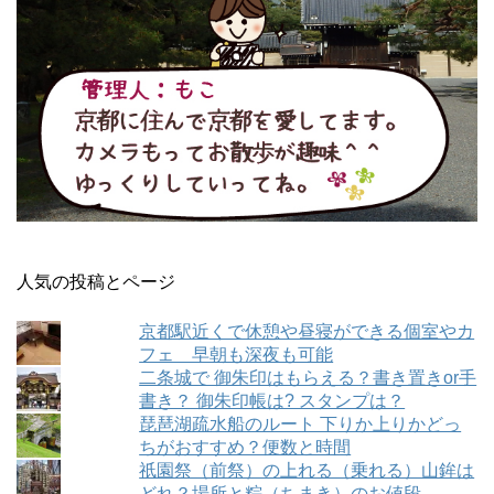
人気の投稿とページ
京都駅近くで休憩や昼寝ができる個室やカ
フェ 早朝も深夜も可能
二条城で 御朱印はもらえる？書き置きor手
書き？ 御朱印帳は? スタンプは？
琵琶湖疏水船のルート 下りか上りかどっ
ちがおすすめ？便数と時間
祇園祭（前祭）の上れる（乗れる）山鉾は
どれ？場所と粽（ちまき）のお値段