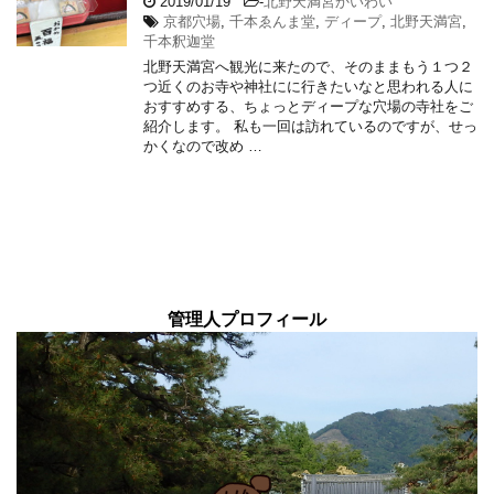
2019/01/19
-
北野天満宮かいわい
京都穴場
,
千本ゑんま堂
,
ディープ
,
北野天満宮
,
千本釈迦堂
北野天満宮へ観光に来たので、そのままもう１つ２
つ近くのお寺や神社にに行きたいなと思われる人に
おすすめする、ちょっとディープな穴場の寺社をご
紹介します。 私も一回は訪れているのですが、せっ
かくなので改め …
管理人プロフィール