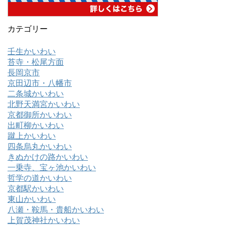
カテゴリー
壬生かいわい
苔寺・松尾方面
長岡京市
京田辺市・八幡市
二条城かいわい
北野天満宮かいわい
京都御所かいわい
出町柳かいわい
蹴上かいわい
四条烏丸かいわい
きぬかけの路かいわい
一乗寺、宝ヶ池かいわい
哲学の道かいわい
京都駅かいわい
東山かいわい
八瀬・鞍馬・貴船かいわい
上賀茂神社かいわい