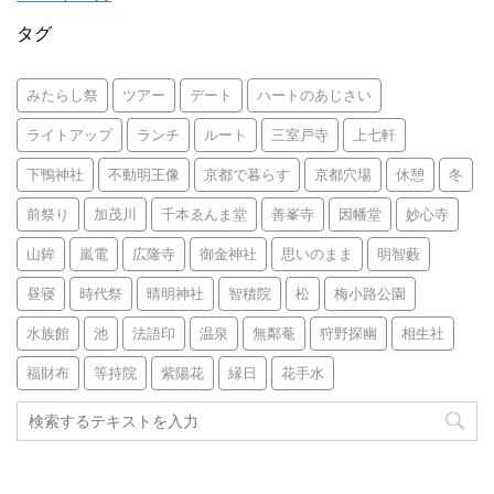
タグ
みたらし祭
ツアー
デート
ハートのあじさい
ライトアップ
ランチ
ルート
三室戸寺
上七軒
下鴨神社
不動明王像
京都で暮らす
京都穴場
休憩
冬
前祭り
加茂川
千本ゑんま堂
善峯寺
因幡堂
妙心寺
山鉾
嵐電
広隆寺
御金神社
思いのまま
明智藪
昼寝
時代祭
晴明神社
智積院
松
梅小路公園
水族館
池
法語印
温泉
無鄰菴
狩野探幽
相生社
福財布
等持院
紫陽花
縁日
花手水