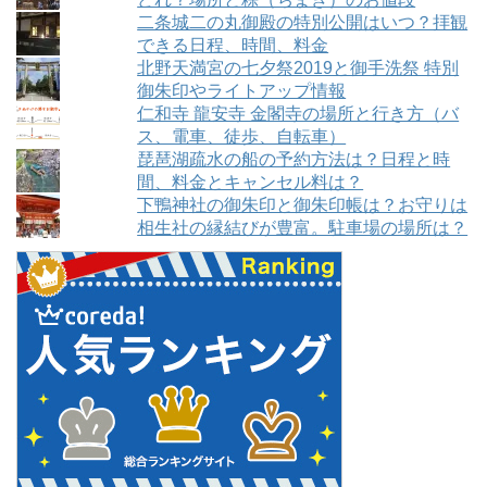
二条城二の丸御殿の特別公開はいつ？拝観
できる日程、時間、料金
北野天満宮の七夕祭2019と御手洗祭 特別
御朱印やライトアップ情報
仁和寺 龍安寺 金閣寺の場所と行き方（バ
ス、電車、徒歩、自転車）
琵琶湖疏水の船の予約方法は？日程と時
間、料金とキャンセル料は？
下鴨神社の御朱印と御朱印帳は？お守りは
相生社の縁結びが豊富。駐車場の場所は？