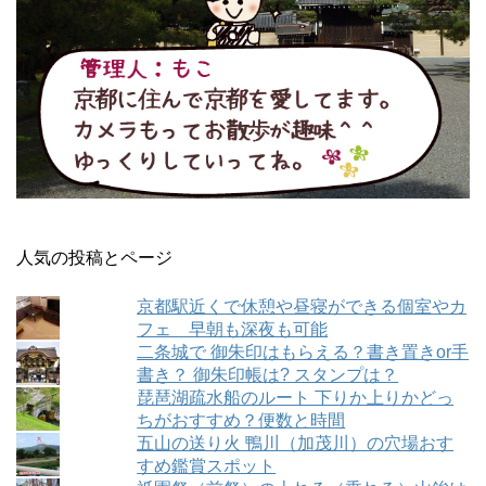
人気の投稿とページ
京都駅近くで休憩や昼寝ができる個室やカ
フェ 早朝も深夜も可能
二条城で 御朱印はもらえる？書き置きor手
書き？ 御朱印帳は? スタンプは？
琵琶湖疏水船のルート 下りか上りかどっ
ちがおすすめ？便数と時間
五山の送り火 鴨川（加茂川）の穴場おす
すめ鑑賞スポット