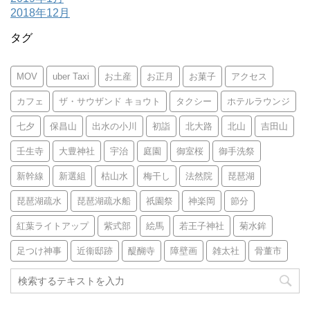
2018年12月
タグ
MOV
uber Taxi
お土産
お正月
お菓子
アクセス
カフェ
ザ・サウザンド キョウト
タクシー
ホテルラウンジ
七夕
保昌山
出水の小川
初詣
北大路
北山
吉田山
壬生寺
大豊神社
宇治
庭園
御室桜
御手洗祭
新幹線
新選組
枯山水
梅干し
法然院
琵琶湖
琵琶湖疏水
琵琶湖疏水船
祇園祭
神楽岡
節分
紅葉ライトアップ
紫式部
絵馬
若王子神社
菊水鉾
足つけ神事
近衞邸跡
醍醐寺
障壁画
雑太社
骨董市