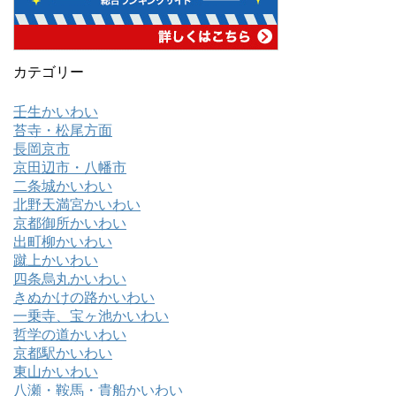
カテゴリー
壬生かいわい
苔寺・松尾方面
長岡京市
京田辺市・八幡市
二条城かいわい
北野天満宮かいわい
京都御所かいわい
出町柳かいわい
蹴上かいわい
四条烏丸かいわい
きぬかけの路かいわい
一乗寺、宝ヶ池かいわい
哲学の道かいわい
京都駅かいわい
東山かいわい
八瀬・鞍馬・貴船かいわい