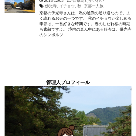
2019/12/03
-
四条烏丸かいわい
佛光寺
,
イチョウ
,
秋
,
京都一人旅
京都の佛光寺さんは、私の通勤の通り道なので、よ
く訪れるお寺の一つです。 秋のイチョウが楽しめる
季節は、一番好きな時期です。春のしだれ桜の時期
も素敵ですよ。 境内の真ん中にある銀杏は、佛光寺
のシンボルツ …
管理人プロフィール