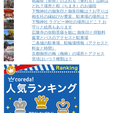
祇園祭（前祭）の上れる（乗れる）山鉾は
どれ？場所と粽（ちまき）のお値段
下鴨神社の御朱印と御朱印帳は？お守りは
相生社の縁結びが豊富。駐車場の場所は？
下鴨神社 ラグビー神社の場所はどこ？ お
守りと絵馬もあります
広隆寺の弥勒菩薩を観に 御朱印と拝観料
嵐電とバスのアクセスと駐車場
二条城の駐車場、駐輪場情報（アクセスと
料金と時間）
京都御所の梅（梅林）の場所とアクセス
見頃はいつ？種類は？